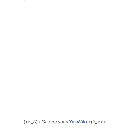
(>^_^)> Galope sous
YesWiki
<(^_^<)