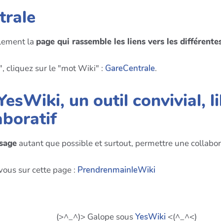
trale
alement la
page qui rassemble les liens vers les différent
, cliquez sur le "mot Wiki" :
GareCentrale
.
YesWiki, un outil convivial, li
aboratif
usage
autant que possible et surtout, permettre une collabor
vous sur cette page :
PrendrenmainleWiki
(>^_^)> Galope sous
YesWiki
<(^_^<)