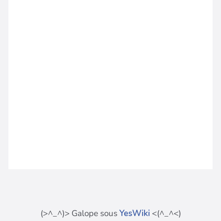
(>^_^)> Galope sous
YesWiki
<(^_^<)