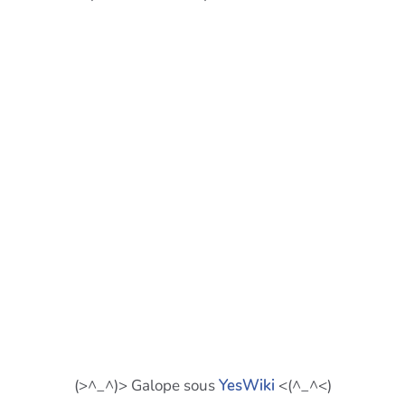
(>^_^)> Galope sous
YesWiki
<(^_^<)