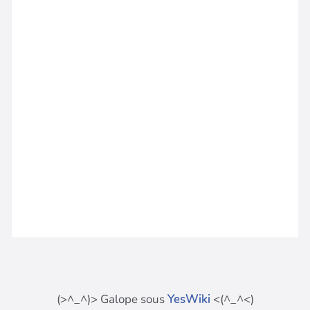
(>^_^)> Galope sous
YesWiki
<(^_^<)